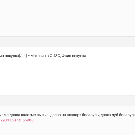
Фсин покупка[/url] – Магазин в СИЗО, Фсин покупка
уплю дрова колотые сырые, дрова на экспорт беларусь, доска дуб беларус
382903:Event:155906