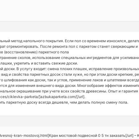
льный метод напольного покрытия. Если пол со временем износился, делать
рат отремонтировать. После ремонта пол с паркетом станет сверкающим и
ке (восстановлению) паркетного пола
странение сколов, использование специальных ингредиентов для усиливани
плашки, укрепить и вставить свежие доски.
й доски. В услугу входит: смена плохих плашек, исправление произвольных
 вид и свойства паркетных досок стали хуже, но при этом доски крепкие, 
 шлифования как доски, так и углов, применение лаков и шпатлевки всегда
тся для изменения внешнего вида доски. Многообразие эффектов изменить
нальное окрашивание при учете всех свойств древесины. Опыт и гарантия 
ices/ciklevka-parketa/]azbukaparketa.com/[/url].
ить паркетную доску всегда дешевле, чем делать полную смену пола.
podvesnoj-kran-mostovoj.html]Кран мостовой подвесной 0 5 тн заказать[/url] –