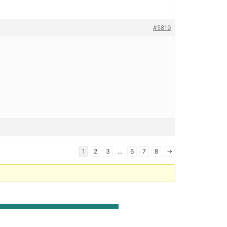
#5819
1
2
3
…
6
7
8
→