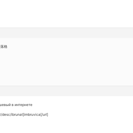
部落格
шевый в интернете
/desc/ibrunat]imbruvica[/url]