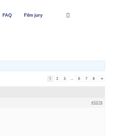
FAQ
Film jury
1
2
3
…
6
7
8
→
#5578