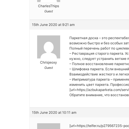
CharlesThips
Guest
15th June 2020 at 9:21 am
Паркетная доска – это респектабе
возможно быстро и без особых зат
Полный перечень работ по циклев
– Реставрация старого паркета. У
нужно, следует устранить ветхие 
Chrisjeoxy
– Полное восстановление паркетно
Guest
– Шлифовка паркета. Если внешний
Взаимодействие жесткого и легкого
– Имприматура паркета – применяе
изменить цвет паркета. Профессио
[url=https://azbukaparketa.com/serv
Обратите внимание, что восстанов
15th June 2020 at 10:11 am
[url=https://telfer.ru/p279567235-