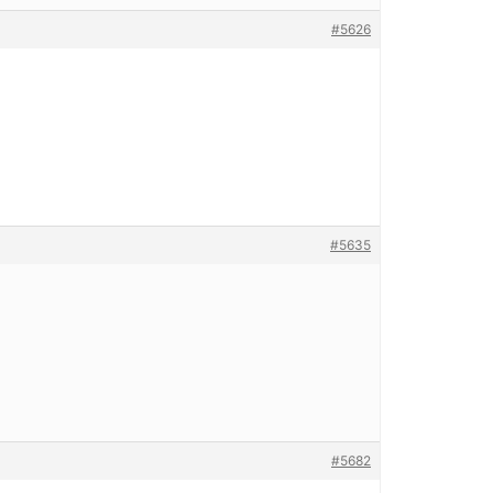
#5626
#5635
#5682