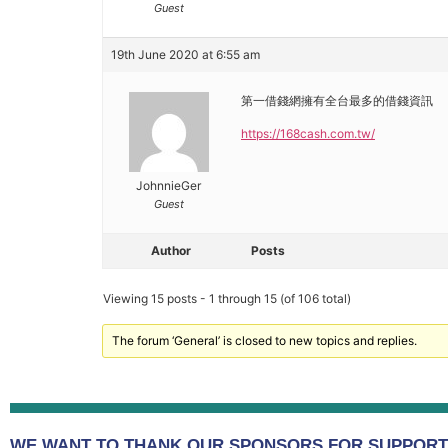
Guest
19th June 2020 at 6:55 am
第一借錢網擁有全台最多的借錢資訊
https://168cash.com.tw/
JohnnieGer
Guest
Author
Posts
Viewing 15 posts - 1 through 15 (of 106 total)
The forum ‘General’ is closed to new topics and replies.
WE WANT TO THANK OUR SPONSORS FOR SUPPORTI