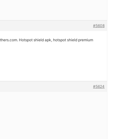
#5608
hers.com. Hotspot shield apk, hotspot shield premium
#5624