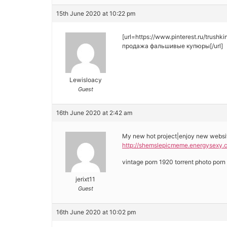
15th June 2020 at 10:22 pm
[url=https://www.pinterest.ru/trushki
продажа фальшивые купюры[/url]
Lewisloacy
Guest
16th June 2020 at 2:42 am
My new hot project|enjoy new websi
http://shemslepicmeme.energysexy.
vintage porn 1920 torrent photo por
jerixt11
Guest
16th June 2020 at 10:02 pm