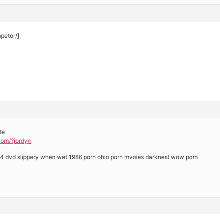
npetor/]
te
com/?jordyn
n 4 dvd slippery when wet 1986 porn ohio porn mvoies darknest wow porn