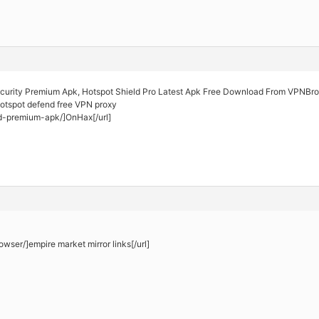
curity Premium Apk, Hotspot Shield Pro Latest Apk Free Download From VPNBrot
Hotspot defend free VPN proxy
ld-premium-apk/]OnHax[/url]
owser/]empire market mirror links[/url]