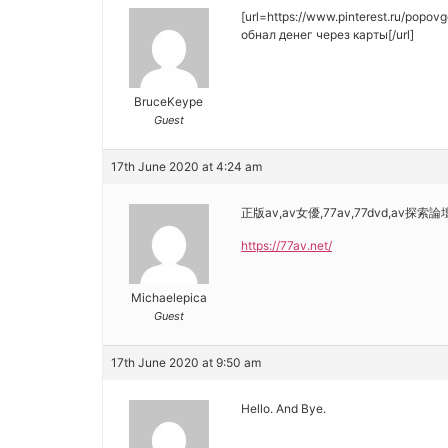
[url=https://www.pinterest.ru/popovg
обнал денег через карты[/url]
BruceKeype
Guest
17th June 2020 at 4:24 am
正版av,av女優,77av,77dvd,av探索論
https://77av.net/
Michaelepica
Guest
17th June 2020 at 9:50 am
Hello. And Bye.