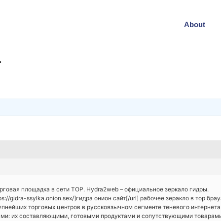
About
т
орговая площадка в сети ТОР. Hydra2web – официальное зеркало гидры.
://gidra-ssylka.onion.sex/]гидра онион сайт[/url] рабочее зеракло в тор брау
 крупнейших торговых центров в русскоязычном сегменте теневого интерне
ми: их составляющими, готовыми продуктами и сопутствующими товарами.