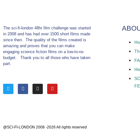
ABO
The sci-fi-london 48hr film challenge was started
in 2008 and has had over 1500 short films made
since then. The quality of the films created is
Ho
amazing and proves that you can make
The
engaging science fiction films on a low-to-no
budget. Thank you to all those who have taken
F
part.
Hi
SC
FE
@SCI-FI-LONDON 2008 -2026 All rights reserved