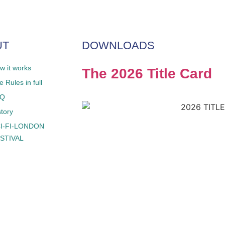
UT
DOWNLOADS
w it works
The 2026 Title Card
 Rules in full
AQ
story
I-FI-LONDON
STIVAL